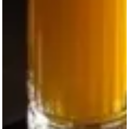
سلطة
المقبلات
آلأطباق الجانبية
بيتزاريا
الباستا
الريزوتو
دولتشي
المشروبات
المشروبات
أحمر وردي
موهيتو الفراولة
ليمون موهيتو