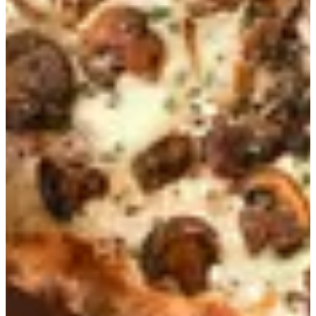
سلطة
المقبلات
آلأطباق الجانبية
بيتزاريا
الباستا
الريزوتو
دولتشي
المشروبات
بيتزاريا
بيتزا الا بيبيه
ذا مارغ
حلومي تريو تشيز